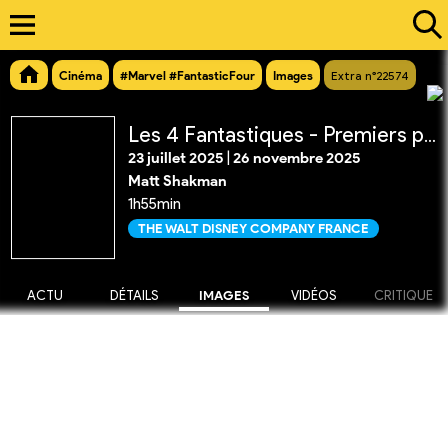
Cinéma
#Marvel #FantasticFour
Images
Extra n°22574
Les 4 Fantastiques - Premiers pas
23 juillet 2025
|
26 novembre 2025
Matt Shakman
1h55min
THE WALT DISNEY COMPANY FRANCE
ACTU
DÉTAILS
IMAGES
VIDÉOS
CRITIQUE