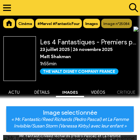
Cinéma
#Marvel #FantasticFour
Images
Image n°25084
Les 4 Fantastiques - Premiers pas
23 juillet 2025
|
26 novembre 2025
Matt Shakman
1h55min
THE WALT DISNEY COMPANY FRANCE
ACTU
DÉTAILS
IMAGES
VIDÉOS
CRITIQUE
Image selectionnée
« Mr. Fantastic/Reed Richards (Pedro Pascal) et La Femme
Invisible/Susan Storm (Vanessa Kirby) avec leur enfant »
Mr. Fantastic/Reed Richards (Pedro Pascal) et La Femme