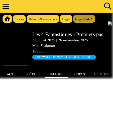
Cinéma
#Marvel #FantasticFour
Images
Image n°24725
Les 4 Fantastiques - Premiers pas
23 juillet 2025
|
26 novembre 2025
Matt Shakman
1h55min
THE WALT DISNEY COMPANY FRANCE
ACTU
DÉTAILS
IMAGES
VIDÉOS
CRITIQUE