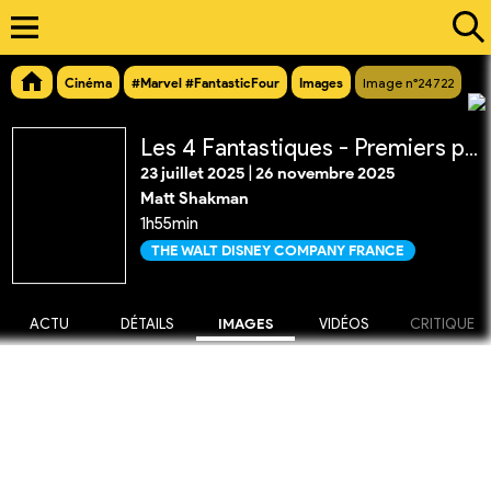
Cinéma
#Marvel #FantasticFour
Images
Image n°24722
Les 4 Fantastiques - Premiers pas
23 juillet 2025
|
26 novembre 2025
Matt Shakman
1h55min
THE WALT DISNEY COMPANY FRANCE
ACTU
DÉTAILS
IMAGES
VIDÉOS
CRITIQUE