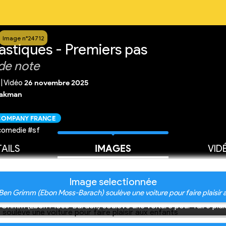
Image n°24712
astiques - Premiers pas
de note
|
Vidéo
26 novembre 2025
hakman
 COMPANY FRANCE
comedie #sf
AILS
IMAGES
VID
Image selectionnée
en Grimm (Ebon Moss-Barach) soulève une voiture pour faire plaisir 
Grimm (Ebon Moss-Barach) soulève une voiture pour faire plais