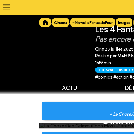
Cinéma
#Marvel #FantasticFour
Images
Les 4 Fant
Pas encore 
Ciné
23 juillet 2025
Réalisé par
Matt S
1h55min
THE WALT DISNEY
#comics #action #
ACTU
DÉT
« La Chose/B
La Chose/Ben 