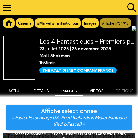
Cinéma
#Marvel #FantasticFour
Images
Affiche n°24915
Les 4 Fantastiques - Premiers pas
23 juillet 2025
|
26 novembre 2025
Matt Shakman
1h55min
THE WALT DISNEY COMPANY FRANCE
ACTU
DÉTAILS
IMAGES
VIDÉOS
CRITIQUE
Affiche selectionnée
« Poster Personnage US : Reed Richards is Mister Fantastic
(Pedro Pascal) »
Poster Personnage US : Reed Richards is Mister Fantastic (Pedro