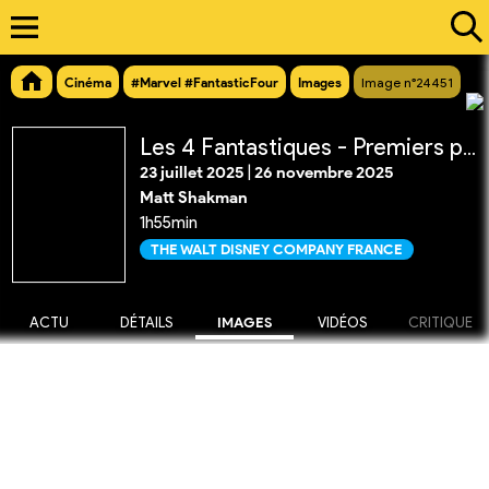
Cinéma
#Marvel #FantasticFour
Images
Image n°24451
Les 4 Fantastiques - Premiers pas
23 juillet 2025
|
26 novembre 2025
Matt Shakman
1h55min
THE WALT DISNEY COMPANY FRANCE
ACTU
DÉTAILS
IMAGES
VIDÉOS
CRITIQUE