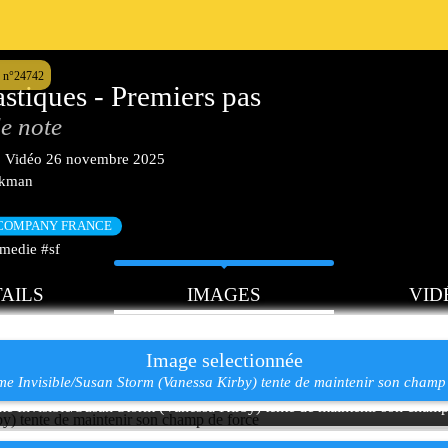
 n°24742
astiques - Premiers pas
e note
|
Vidéo
26 novembre 2025
akman
 COMPANY FRANCE
medie #sf
AILS
IMAGES
VID
Image selectionnée
e Invisible/Susan Storm (Vanessa Kirby) tente de maintenir son champ 
 Invisible/Susan Storm (Vanessa Kirby) tente de maintenir son champ