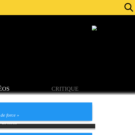
ÉOS
CRITIQUE
de force »
 de force