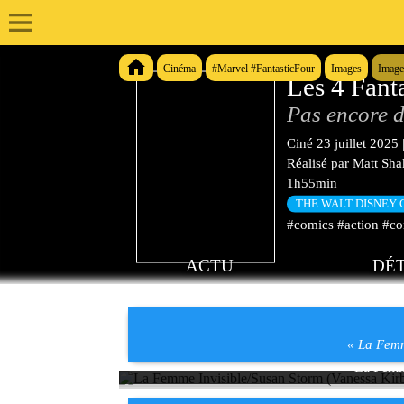
Cinéma
#Marvel #FantasticFour
Images
Image
Les 4 Fant
Pas encore d
Ciné
23 juillet 2025
Réalisé par
Matt Sh
1h55min
THE WALT DISNEY
#comics #action #co
ACTU
DÉT
« La Femm
La Femme