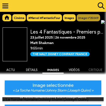
Cinéma
#Marvel #FantasticFour
Images
Image n°25049
Les 4 Fantastiques - Premiers pas
23 juillet 2025
|
26 novembre 2025
Matt Shakman
1h55min
THE WALT DISNEY COMPANY FRANCE
ACTU
DÉTAILS
IMAGES
VIDÉOS
CRITIQUE
Image selectionnée
« La Torche Humaine/Johnny Storm (Joseph Quinn) »
La Torche Humaine/Johnny Storm (Joseph Quinn)