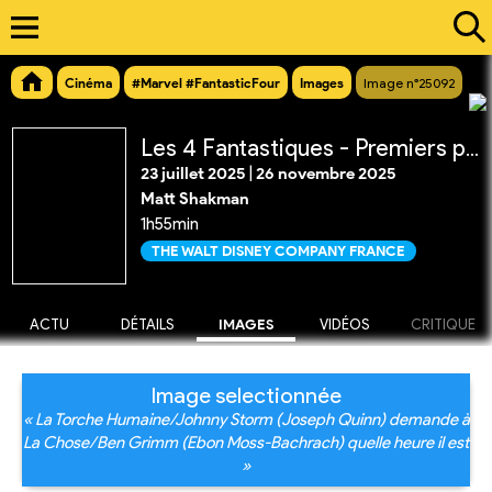
Cinéma
#Marvel #FantasticFour
Images
Image n°25092
Les 4 Fantastiques - Premiers pas
23 juillet 2025
|
26 novembre 2025
Matt Shakman
1h55min
THE WALT DISNEY COMPANY FRANCE
ACTU
DÉTAILS
IMAGES
VIDÉOS
CRITIQUE
Image selectionnée
« La Torche Humaine/Johnny Storm (Joseph Quinn) demande à
La Chose/Ben Grimm (Ebon Moss-Bachrach) quelle heure il est
»