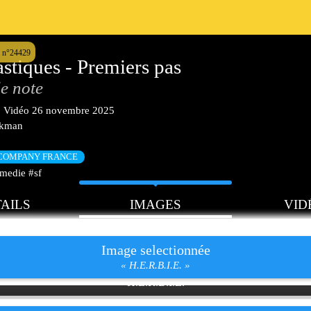
 n°24429
astiques - Premiers pas
e note
|
Vidéo
26 novembre 2025
akman
 COMPANY FRANCE
medie #sf
AILS
IMAGES
VID
Image selectionnée
« H.E.R.B.I.E. »
H.E.R.B.I.E.