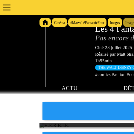
Cinéma
#Marvel #FantasticFour
Images
Image
Les 4 Fant
Pas encore d
Ciné
23 juillet 2025
Réalisé par
Matt Sh
1h55min
THE WALT DISNEY
#comics #action #co
ACTU
DÉT