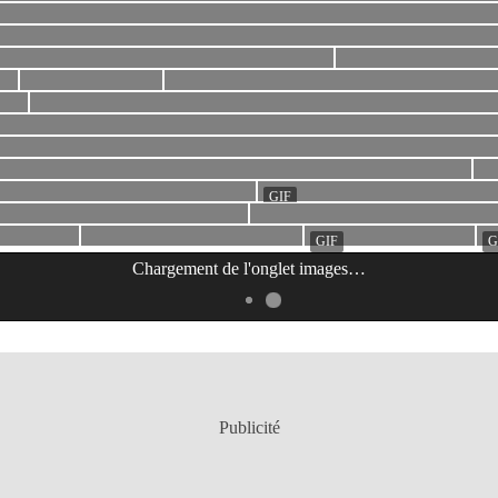
Chargement de l'onglet
images
…
Publicité