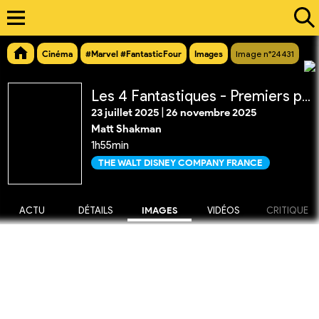
Cinéma
#Marvel #FantasticFour
Images
Image n°24431
Les 4 Fantastiques - Premiers pas
23 juillet 2025
|
26 novembre 2025
Matt Shakman
1h55min
THE WALT DISNEY COMPANY FRANCE
ACTU
DÉTAILS
IMAGES
VIDÉOS
CRITIQUE