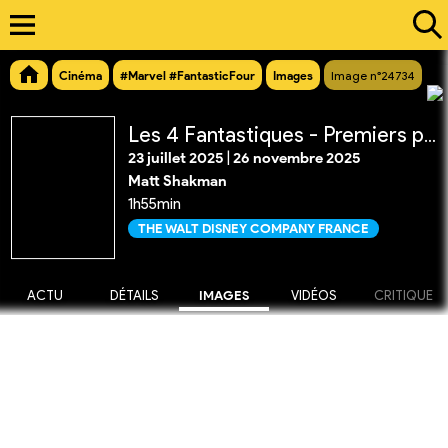
Cinéma
#Marvel #FantasticFour
Images
Image n°24734
Les 4 Fantastiques - Premiers pas
23 juillet 2025
|
26 novembre 2025
Matt Shakman
1h55min
THE WALT DISNEY COMPANY FRANCE
ACTU
DÉTAILS
IMAGES
VIDÉOS
CRITIQUE