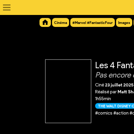
Cinéma
#Marvel #FantasticFour
Images
Les 4 Fant
Pas encore 
Ciné
23 juillet 2025
Réalisé par
Matt S
1h55min
THE WALT DISNEY
#comics #action #