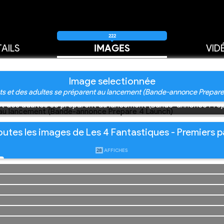
222
AILS
IMAGES
VID
Image selectionnée
ts et des adultes se préparent au lancement (Bande-annonce Prepare
t des adultes se préparent au lancement (Bande-annonce Pre
outes les images de Les 4 Fantastiques - Premiers p
28
AFFICHES