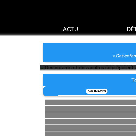
ACTU
DÉT
« Des enfan
Des enfants e
T
168
IMAGES