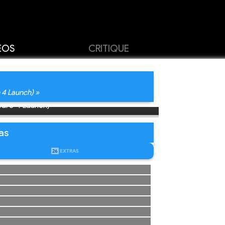
ÉOS
CRITIQUE
 4 Launch) »
pare 4 Launch)
as
26
EXTRAS