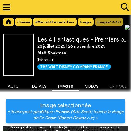
Cinéma
#Marvel #FantasticFour
Images
Image n°25428
Les 4 Fantastiques - Premiers pas
23 juillet 2025
|
26 novembre 2025
Matt Shakman
1h55min
THE WALT DISNEY COMPANY FRANCE
ACTU
DÉTAILS
IMAGES
VIDÉOS
CRITIQUE
Image selectionnée
« Scène post-générique : Franklin (Ada Scott) touche le visage
de Dr. Doom (Robert Downey. Jr) »
Scène post-générique : Franklin (Ada Scott) touche le visage de Dr.