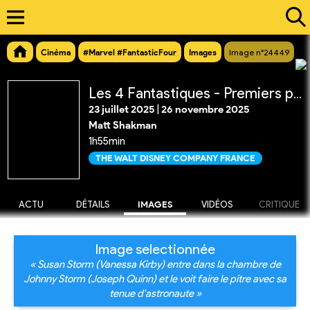
Cinéma
#Marvel #FantasticFour
Images
Image n°24449
Les 4 Fantastiques - Premiers pas
23 juillet 2025
|
26 novembre 2025
Matt Shakman
1h55min
THE WALT DISNEY COMPANY FRANCE
ACTU
DÉTAILS
IMAGES
VIDÉOS
CRITIQUE
Image selectionnée
« Susan Storm (Vanessa Kirby) entre dans la chambre de
Johnny Storm (Joseph Quinn) et le voit faire le pitre avec sa
tenue d'astronaute »