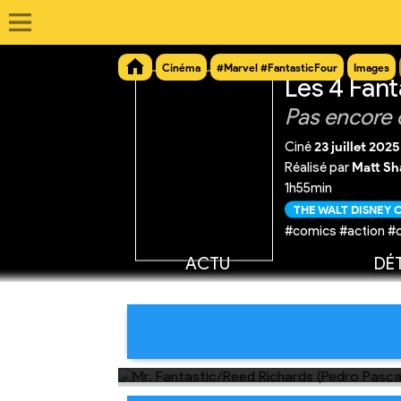
Cinéma
#Marvel #FantasticFour
Images
Les 4 Fant
Pas encore 
Ciné
23 juillet 2025
Réalisé par
Matt S
1h55min
THE WALT DISNEY
#comics #action #
ACTU
DÉT