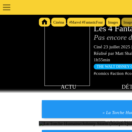
Cinéma
#Marvel #FantasticFour
Images
Image
Les 4 Fant
Pas encore d
Ciné
23 juillet 2025
Réalisé par
Matt Sh
1h55min
THE WALT DISNEY
#comics #action #co
ACTU
DÉT
« La Torche Hum
La Torche Hum