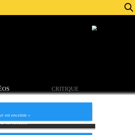
ÉOS
CRITIQUE
r est enceinte »
r est enceinte