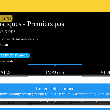
 n°24718
astiques - Premiers pas
e note
|
Vidéo
26 novembre 2025
akman
 COMPANY FRANCE
medie #sf
AILS
IMAGES
VID
Image selectionnée
aine/Johnny Storm (Joseph Quinn) est heureux d'apprendre que sa sœu
aine/Johnny Storm (Joseph Quinn) est heureux d'apprendre que sa sœu