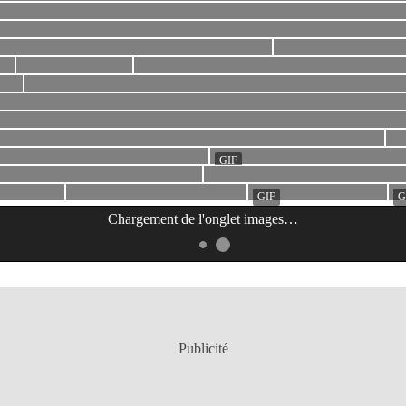
Chargement de l'onglet
images
…
Publicité