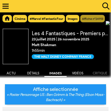
Cinéma
#Marvel #FantasticFour
Images
Affiche n°24913
Les 4 Fantastiques - Premiers pas
23 juillet 2025
|
26 novembre 2025
Matt Shakman
1h55min
THE WALT DISNEY COMPANY FRANCE
ACTU
DÉTAILS
IMAGES
VIDÉOS
CRITIQUE
Affiche selectionnée
« Poster Personnage US : Ben Grimm is The Thing (Ebon Moss-
Bachrach) »