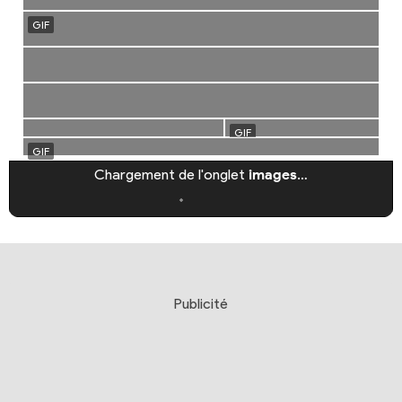
Chargement de l'onglet
images
…
Publicité