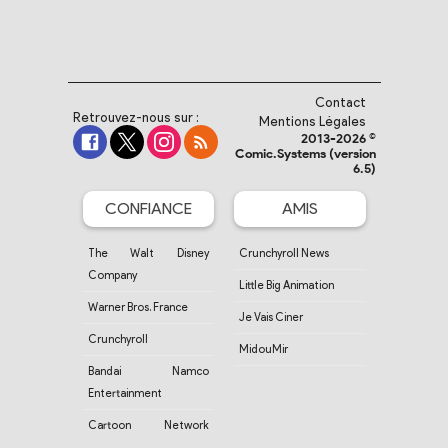
Contact
Retrouvez-nous sur :
Mentions Légales
2013-2026 ©
Comic.Systems (version
6.5)
CONFIANCE
AMIS
The Walt Disney
Crunchyroll News
Company
Little Big Animation
Warner Bros. France
Je Vais Ciner
Crunchyroll
MidouMir
Bandai Namco
Entertainment
Cartoon Network
France