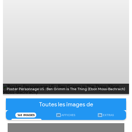
Poster Personnage US : Ben Grimm is The Thing (Ebon Moss-Bachrach)
Toutes les images de
168
IMAGES
28
AFFICHES
26
EXTRAS