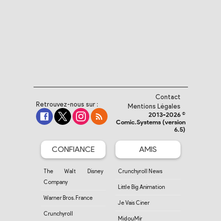
Contact
Retrouvez-nous sur :
Mentions Légales
2013-2026 ©
Comic.Systems (version
6.5)
CONFIANCE
AMIS
The Walt Disney
Crunchyroll News
Company
Little Big Animation
Warner Bros. France
Je Vais Ciner
Crunchyroll
MidouMir