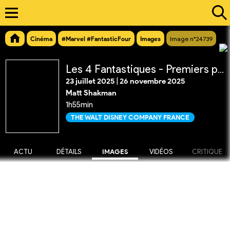
Cinéma
#Marvel #FantasticFour
Images
Image n°24739
Les 4 Fantastiques - Premiers pas
23 juillet 2025
|
26 novembre 2025
Matt Shakman
1h55min
THE WALT DISNEY COMPANY FRANCE
ACTU
DÉTAILS
IMAGES
VIDÉOS
CRITIQUE