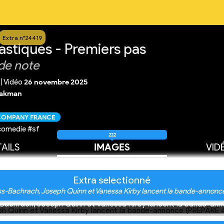
Extra n°24419
astiques - Premiers pas
de note
|
Vidéo
26 novembre 2025
hakman
 COMPANY FRANCE
comedie #sf
222
AILS
IMAGES
VID
Extra selectionné
ss-Bachrach, Joseph Quinn et Vanessa Kirby lancent la bande-anno
Bachrach, Joseph Quinn et Vanessa Kirby lancent la bande-a