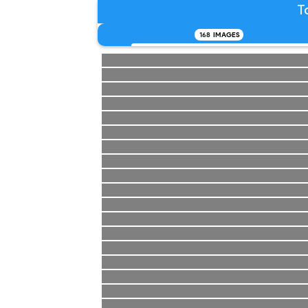
T
168
IMAGES