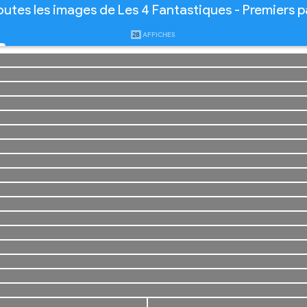
outes les images de Les 4 Fantastiques - Premiers p
28
AFFICHES