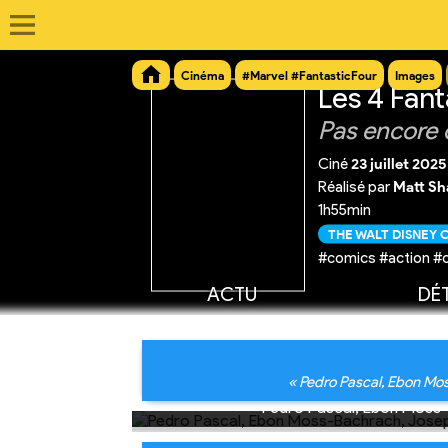
Cinéma
#Marvel #FantasticFour
Images
Les 4 Fant
Pas encore 
Ciné
23 juillet 2025
Réalisé par
Matt S
1h55min
THE WALT DISNEY
#comics #action #
ACTU
DÉT
« Pedro Pascal, Ebon Mo
Pedro Pascal, Ebon Moss-