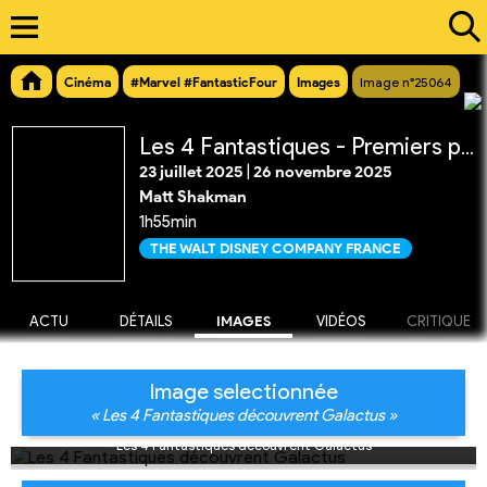
Cinéma
#Marvel #FantasticFour
Images
Image n°25064
Les 4 Fantastiques - Premiers pas
23 juillet 2025
|
26 novembre 2025
Matt Shakman
1h55min
THE WALT DISNEY COMPANY FRANCE
ACTU
DÉTAILS
IMAGES
VIDÉOS
CRITIQUE
Image selectionnée
« Les 4 Fantastiques découvrent Galactus »
Les 4 Fantastiques découvrent Galactus