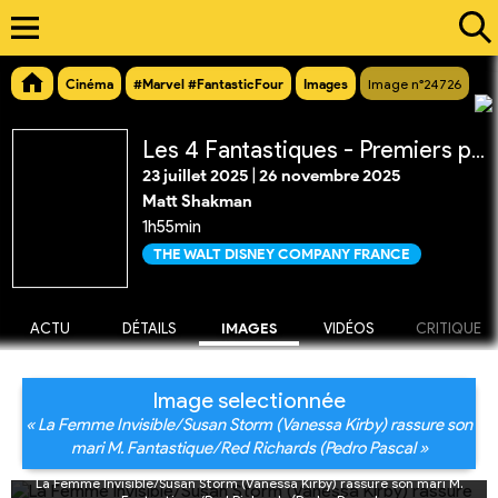
Cinéma
#Marvel #FantasticFour
Images
Image n°24726
Les 4 Fantastiques - Premiers pas
23 juillet 2025
|
26 novembre 2025
Matt Shakman
1h55min
THE WALT DISNEY COMPANY FRANCE
ACTU
DÉTAILS
IMAGES
VIDÉOS
CRITIQUE
Image selectionnée
« La Femme Invisible/Susan Storm (Vanessa Kirby) rassure son
mari M. Fantastique/Red Richards (Pedro Pascal »
La Femme Invisible/Susan Storm (Vanessa Kirby) rassure son mari M.