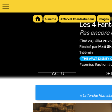
Cinéma
#Marvel #FantasticFour
Images
Les 4 Fant
Pas encore 
Ciné
23 juillet 2025
Réalisé par
Matt S
1h55min
THE WALT DISNEY
#comics #action #
ACTU
DÉT
« La Torche Humaine