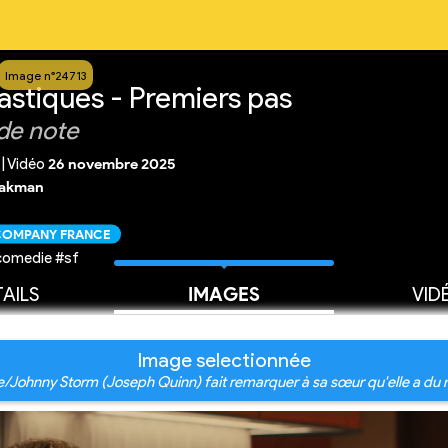
Image n°24713
astiques - Premiers pas
de note
|
Vidéo
26 novembre 2025
hakman
 COMPANY FRANCE
comedie #sf
AILS
IMAGES
VID
Image selectionnée
/Johnny Storm (Joseph Quinn) fait remarquer à sa sœur qu'elle a du re