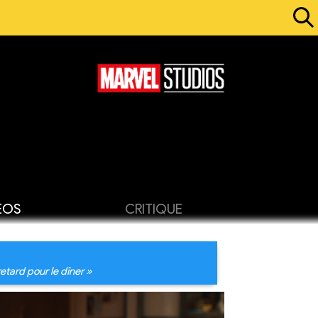
ÉOS
CRITIQUE
tard pour le dîner »