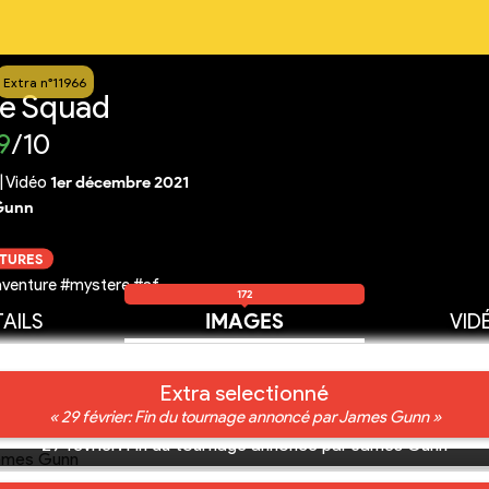
Extra n°11966
de Squad
9
/10
|
Vidéo
1er décembre 2021
Gunn
CTURES
aventure #mystere #sf
172
AILS
IMAGES
VID
Extra selectionné
« 29 février: Fin du tournage annoncé par James Gunn »
29 février: Fin du tournage annoncé par James Gunn