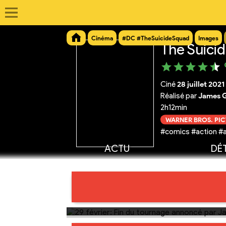
Cinéma
#DC #TheSuicideSquad
Images
The Suici
Ciné
28 juillet 2021
Réalisé par
James 
2h12min
WARNER BROS. PI
#comics #action #
ACTU
DÉT