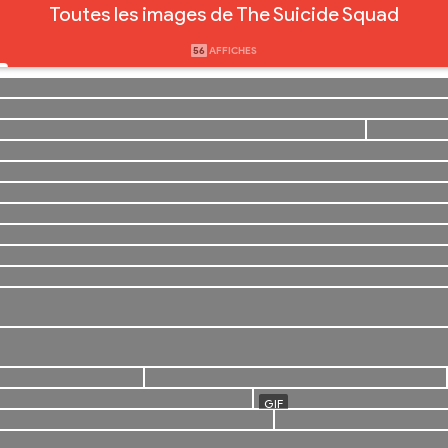
Toutes les images de The Suicide Squad
56
AFFICHES