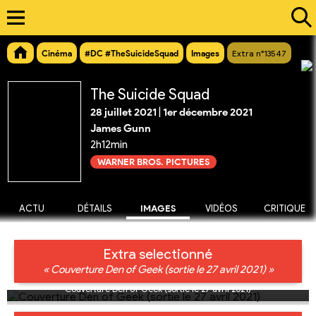
Cinéma
#DC #TheSuicideSquad
Images
Extra n°13547
The Suicide Squad
28 juillet 2021
|
1er décembre 2021
James Gunn
2h12min
WARNER BROS. PICTURES
ACTU
DÉTAILS
IMAGES
VIDÉOS
CRITIQUE
Extra selectionné
« Couverture Den of Geek (sortie le 27 avril 2021) »
Couverture Den of Geek (sortie le 27 avril 2021)