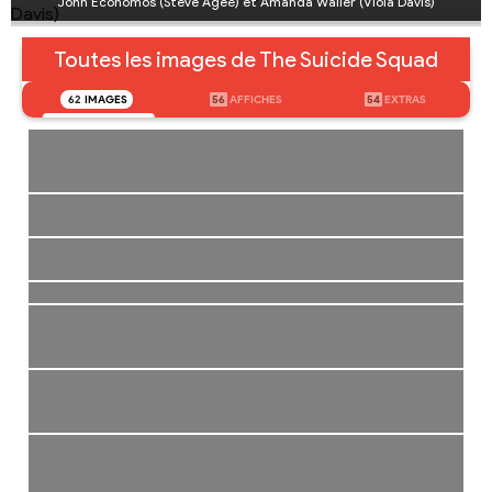
John Economos (Steve Agee) et Amanda Waller (Viola Davis)
Toutes les images de The Suicide Squad
62
IMAGES
56
AFFICHES
54
EXTRAS