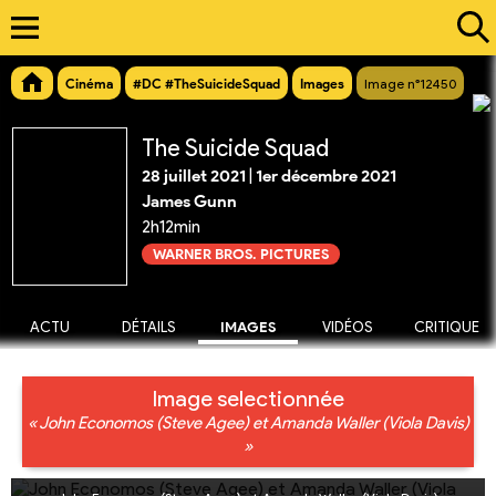
Cinéma
#DC #TheSuicideSquad
Images
Image n°12450
The Suicide Squad
28 juillet 2021
|
1er décembre 2021
James Gunn
2h12min
WARNER BROS. PICTURES
ACTU
DÉTAILS
IMAGES
VIDÉOS
CRITIQUE
Image selectionnée
« John Economos (Steve Agee) et Amanda Waller (Viola Davis)
»