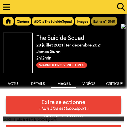
Cinéma
#DC #TheSuicideSquad
Images
Extra n°12565
The Suicide Squad
28 juillet 2021
|
1er décembre 2021
James Gunn
2h12min
WARNER BROS. PICTURES
ACTU
DÉTAILS
IMAGES
VIDÉOS
CRITIQUE
Extra selectionné
« Idris Elba est Bloodsport »
Idris Elba est Bloodsport