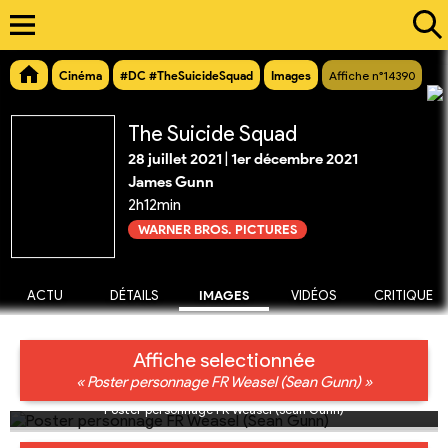
Cinéma
#DC #TheSuicideSquad
Images
Affiche n°14390
The Suicide Squad
28 juillet 2021
|
1er décembre 2021
James Gunn
2h12min
WARNER BROS. PICTURES
ACTU
DÉTAILS
IMAGES
VIDÉOS
CRITIQUE
Affiche selectionnée
« Poster personnage FR Weasel (Sean Gunn) »
Poster personnage FR Weasel (Sean Gunn)