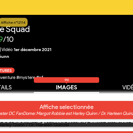
Affiche n°12114
de Squad
9
/10
|
Vidéo
1er décembre 2021
Gunn
CTURES
aventure #mystere #sf
172
AILS
IMAGES
VID
Affiche selectionnée
oster DC FanDome: Margot Robbie est Harley Quinn / Dr. Harleen Quinz
r DC FanDome: Margot Robbie est Harley Quinn / Dr. Harleen Q