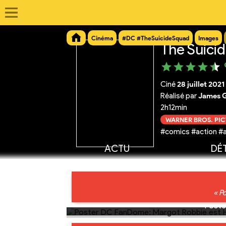
Cinéma
#DC #TheSuicideSquad
Images
The Suici
Ciné
28 juillet 2021
Réalisé par
James 
2h12min
WARNER BROS. PI
#comics #action #
ACTU
DÉT
« P
Poste