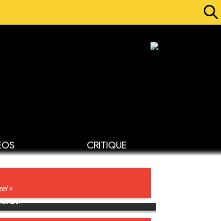
ÉOS
CRITIQUE
el »
uinzel