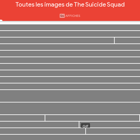
Toutes les images de The Suicide Squad
56
AFFICHES