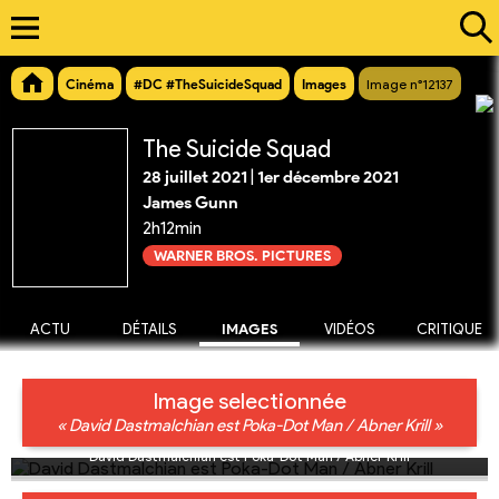
Cinéma
#DC #TheSuicideSquad
Images
Image n°12137
The Suicide Squad
28 juillet 2021
|
1er décembre 2021
James Gunn
2h12min
WARNER BROS. PICTURES
ACTU
DÉTAILS
IMAGES
VIDÉOS
CRITIQUE
Image selectionnée
« David Dastmalchian est Poka-Dot Man / Abner Krill »
David Dastmalchian est Poka-Dot Man / Abner Krill