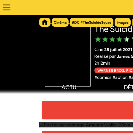
Cinéma
#DC #TheSuicideSquad
Images
The Suici
Ciné
28 juillet 2021
Réalisé par
James 
2h12min
WARNER BROS. PI
#comics #action #
ACTU
DÉT