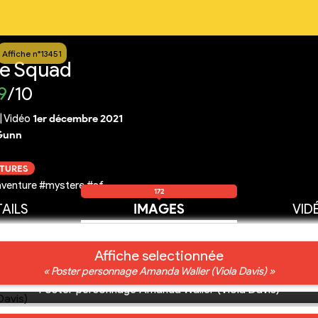
Affiche n°13451
de Squad
9
/10
|
Vidéo
1er décembre 2021
Gunn
CTURES
aventure #mystere #sf
172
AILS
IMAGES
VID
Affiche selectionnée
« Poster personnage Amanda Waller (Viola Davis) »
Poster personnage Amanda Waller (Viola Davis)