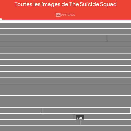
Toutes les images de The Suicide Squad
56
AFFICHES