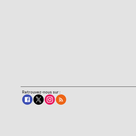
Retrouvez-nous sur :
ILS NOUS ONT FAIT
CONFI
The Walt Disney Company