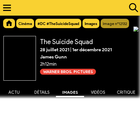
Cinéma
#DC #TheSuicideSquad
Images
Image n°12132
The Suicide Squad
28 juillet 2021
|
1er décembre 2021
James Gunn
2h12min
WARNER BROS. PICTURES
ACTU
DÉTAILS
IMAGES
VIDÉOS
CRITIQUE