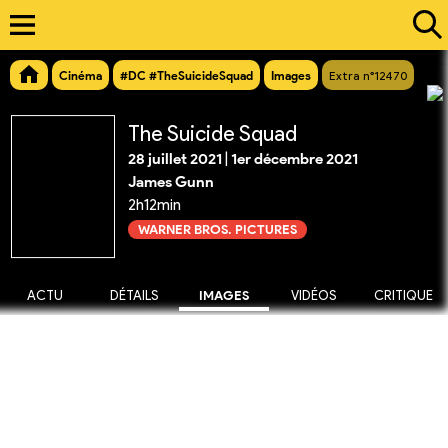
Cinéma
#DC #TheSuicideSquad
Images
Extra n°12470
The Suicide Squad
28 juillet 2021
|
1er décembre 2021
James Gunn
2h12min
WARNER BROS. PICTURES
ACTU
DÉTAILS
IMAGES
VIDÉOS
CRITIQUE