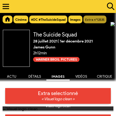
Cinéma
#DC #TheSuicideSquad
Images
Extra n°12535
The Suicide Squad
28 juillet 2021
|
1er décembre 2021
James Gunn
2h12min
WARNER BROS. PICTURES
ACTU
DÉTAILS
IMAGES
VIDÉOS
CRITIQUE
Extra selectionné
« Visuel logo clean »
Visuel logo clean