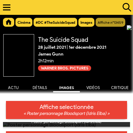
Cinéma
#DC #TheSuicideSquad
Images
Affiche n°13459
The Suicide Squad
28 juillet 2021
|
1er décembre 2021
James Gunn
2h12min
WARNER BROS. PICTURES
ACTU
DÉTAILS
IMAGES
VIDÉOS
CRITIQUE
Affiche selectionnée
« Poster personnage Bloodsport (Idris Elba) »
Poster personnage Bloodsport (Idris Elba)