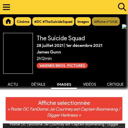
Cinéma
#DC #TheSuicideSquad
Images
Affiche n°12125
The Suicide Squad
28 juillet 2021
|
1er décembre 2021
James Gunn
2h12min
WARNER BROS. PICTURES
ACTU
DÉTAILS
IMAGES
VIDÉOS
CRITIQUE
Affiche selectionnée
« Poster DC FanDome: Jai Courtney est Captain Boomerang /
Digger Harkness »
Poster DC FanDome: Jai Courtney est Captain Boomerang / Digger