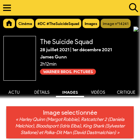
Cinéma
#DC #TheSuicideSquad
Images
Image n°14241
The Suicide Squad
28 juillet 2021
|
1er décembre 2021
James Gunn
2h12min
WARNER BROS. PICTURES
ACTU
DÉTAILS
IMAGES
VIDÉOS
CRITIQUE
Image selectionnée
« Harley Quinn (Margot Robbie), Ratcatcher 2 (Daniela
Melchior), Bloodsport (Idris Elba), King Shark (Sylvester
Stallone) et Polka-Dit Man (David Dastmalchian) »