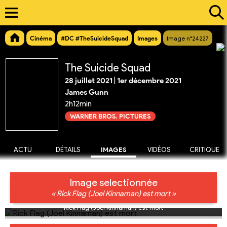
Cinéma
#DC #TheSuicideSquad
Images
Image n°24227
The Suicide Squad
28 juillet 2021
|
1er décembre 2021
James Gunn
2h12min
WARNER BROS. PICTURES
ACTU
DÉTAILS
IMAGES
VIDÉOS
CRITIQUE
Image selectionnée
« Rick Flag (Joel Kinnaman) est mort »
Rick Flag (Joel Kinnaman) est mort