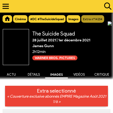
Cinéma
#DC #TheSuicideSquad
Images
Extra n°14234
The Suicide Squad
28 juillet 2021
|
1er décembre 2021
James Gunn
2h12min
WARNER BROS. PICTURES
ACTU
DÉTAILS
IMAGES
VIDÉOS
CRITIQUE
Extra selectionné
« Couverture exclusive abonnés EMPIRE Magazine Août 2021
1/6 »