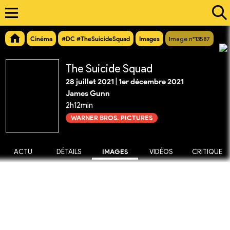
Cinéma
#DC #TheSuicideSquad
Images
Image n°13587
The Suicide Squad
28 juillet 2021
|
1er décembre 2021
James Gunn
2h12min
WARNER BROS. PICTURES
ACTU
DÉTAILS
IMAGES
VIDÉOS
CRITIQUE