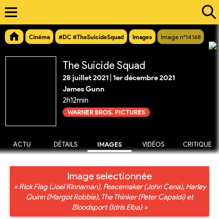
Cinéma
#DC #TheSuicideSquad
Images
Image n°14168
The Suicide Squad
28 juillet 2021
|
1er décembre 2021
James Gunn
2h12min
WARNER BROS. PICTURES
ACTU
DÉTAILS
IMAGES
VIDÉOS
CRITIQUE
Image selectionnée
« Rick Flag (Joel Kinnaman), Peacemaker (John Cena), Harley
Quinn (Margot Robbie), The Thinker (Peter Capaldi) et
Bloodsport (Idris Elba) »