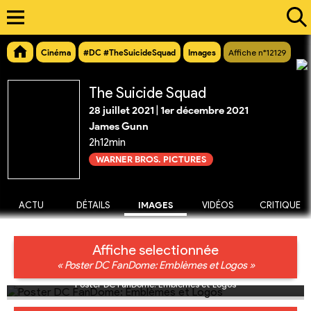
Cinéma
#DC #TheSuicideSquad
Images
Affiche n°12129
The Suicide Squad
28 juillet 2021
|
1er décembre 2021
James Gunn
2h12min
WARNER BROS. PICTURES
ACTU
DÉTAILS
IMAGES
VIDÉOS
CRITIQUE
Affiche selectionnée
« Poster DC FanDome: Emblèmes et Logos »
Poster DC FanDome: Emblèmes et Logos