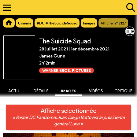
Cinéma
#DC #TheSuicideSquad
Images
Affiche n°12127
The Suicide Squad
28 juillet 2021
|
1er décembre 2021
James Gunn
2h12min
WARNER BROS. PICTURES
ACTU
DÉTAILS
IMAGES
VIDÉOS
CRITIQUE
Affiche selectionnée
« Poster DC FanDome: Juan Diego Botto est le presidente
général Luna »