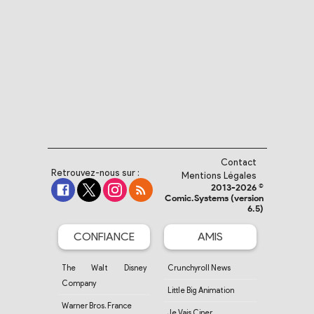
Contact
Retrouvez-nous sur :
Mentions Légales
2013-2026 ©
Comic.Systems (version
6.5)
CONFIANCE
AMIS
The Walt Disney
Crunchyroll News
Company
Little Big Animation
Warner Bros. France
Je Vais Ciner