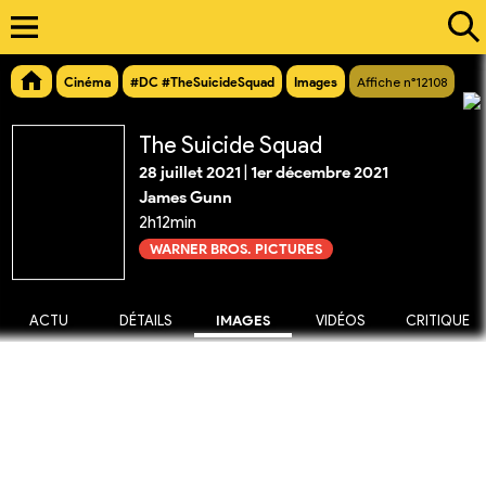
Cinéma
#DC #TheSuicideSquad
Images
Affiche n°12108
The Suicide Squad
28 juillet 2021
|
1er décembre 2021
James Gunn
2h12min
WARNER BROS. PICTURES
ACTU
DÉTAILS
IMAGES
VIDÉOS
CRITIQUE