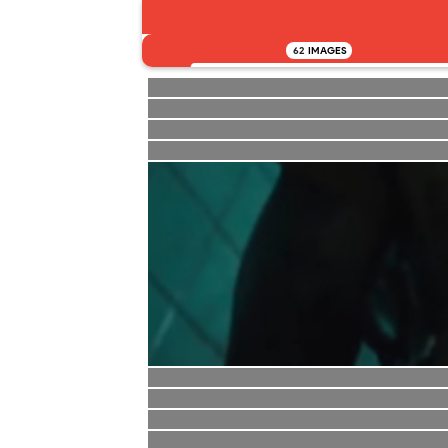
62
IMAGES