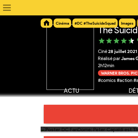
Cinéma
#DC #TheSuicideSquad
Images
The Suici
Ciné
28 juillet 2021
Réalisé par
James 
2h12min
WARNER BROS. PI
#comics #action #
ACTU
DÉT