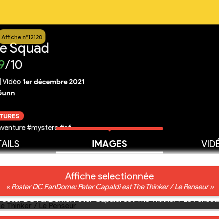
Affiche n°12120
de Squad
9
/10
|
Vidéo
1er décembre 2021
Gunn
CTURES
aventure #mystere #sf
AILS
IMAGES
VID
Affiche selectionnée
« Poster DC FanDome: Peter Capaldi est The Thinker / Le Penseur »
Poster DC FanDome: Peter Capaldi est The Thinker / Le Penseu