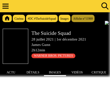
Cinéma
#DC #TheSuicideSquad
Images
Affiche n°11969
The Suicide Squad
28 juillet 2021
|
1er décembre 2021
James Gunn
2h12min
WARNER BROS. PICTURES
ACTU
DÉTAILS
IMAGES
VIDÉOS
CRITIQUE