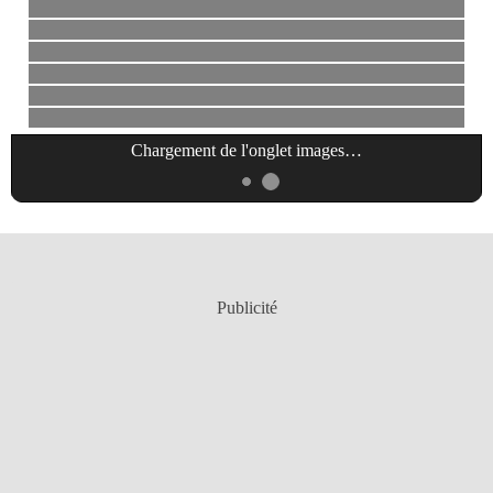
Chargement de l'onglet
images
…
Publicité