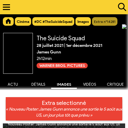
Cinéma
#DC #TheSuicideSquad
Images
Extra n°14281
The Suicide Squad
28 juillet 2021
|
1er décembre 2021
James Gunn
2h12min
WARNER BROS. PICTURES
ACTU
DÉTAILS
IMAGES
VIDÉOS
CRITIQUE
Extra selectionné
« Nouveau Poster: James Gunn annonce une sortie le 5 août aux
US, un jour plus tôt que prévu »
Nouveau Poster: James Gunn annonce une sortie le 5 août aux US, un