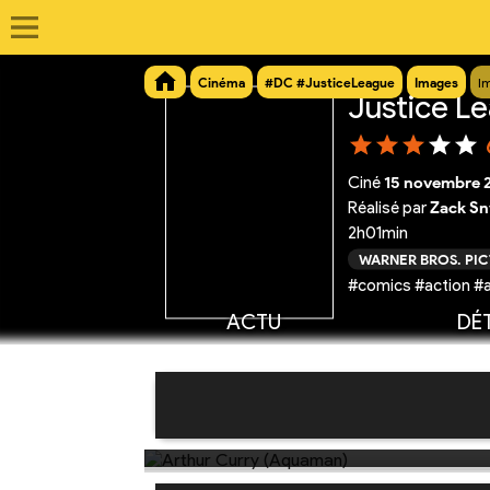
Cinéma
#DC #JusticeLeague
Images
I
Justice L
Ciné
15 novembre 
Réalisé par
Zack Sn
2h01min
WARNER BROS. PI
#comics #action #a
ACTU
DÉT