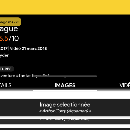
mage n°4728
eague
6.5
/10
2017
|
Vidéo
21 mars 2018
yder
CTURES
venture #fantastique #sf
AILS
IMAGES
VID
Image selectionnée
« Arthur Curry (Aquaman) »
Arthur Curry (Aquaman)