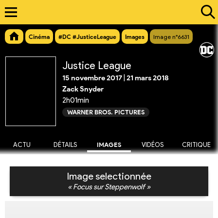
Cinéma
#DC #JusticeLeague
Images
Image n°6631
Justice League
15 novembre 2017
|
21 mars 2018
Zack Snyder
2h01min
WARNER BROS. PICTURES
ACTU
DÉTAILS
IMAGES
VIDÉOS
CRITIQUE
Image selectionnée
« Focus sur Steppenwolf »